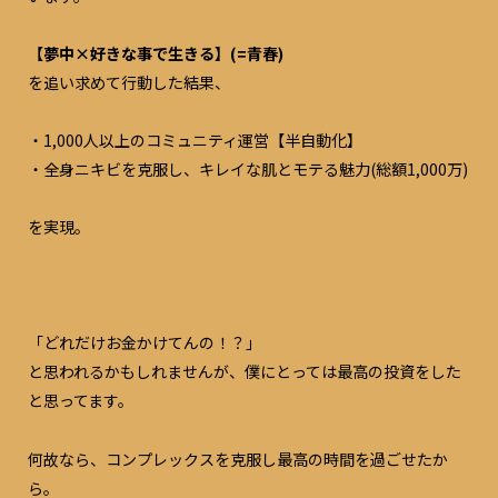
長できる時間にワクワクしてます。 これからも、 「自分で動き
たい」 「こーじなら応援したい！」 と思われる人材になれるよ
【夢中×好きな事で生きる】(=青春)
うに努力していくつもりです。 僕がテーマにしている「青春」
には、 その意味も込められてます。 青春しているときは、 何よ
を追い求めて行動した結果、
り優先してやりたくなるものじゃないですか。 青春の定義って
人それぞれ。 恋愛、スポーツ、仕事、家庭、子供etc どれも正解
だと思います。 色んな人が、 僕が提供するのをきっかけに、 夢
・1,000人以上のコミュニティ運営【半自動化】
中になれる人生を送って欲しいと願ってます。 2020年は準備の
・全身ニキビを克服し、キレイな肌とモテる魅力(総額1,000万)
年でした。 2021年は水面下で動いてる事が花開く年になりま
す。 楽しみにしていて欲しい。 ----------------------------------
--
自己紹介はこちら https://blog-koji-fun.com/c-shokai
を実現。
実績 ・1年弱で0→600人規模のコミュニティに拡張 ・仕組
みを構築し、月3時間のみの作業で収益20万円運営可能。 月
15〜20回開催、総勢300人以上にご参加頂いております。 ・20カ
所以上のコミュニティに参加し、リピートしたくなる理由を研究
・運営者18人在籍。全員ボランティアでご協力頂いております。
「どれだけお金かけてんの！？」
・15歳未経験者〜50代経験者まで幅広くのメンバーが在籍。 ・
と思われるかもしれませんが、僕にとっては最高の投資をした
無料でプロ講師をお呼びしてのスクール開催 続きを読む
と思ってます。
何故なら、コンプレックスを克服し最高の時間を過ごせたか
ら。