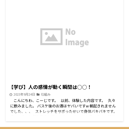
【学び】人の感情が動く瞬間は○○！
2023年9月24日
仕組み
こんにちわ、こーじです。 以前、体験した内容です。 久々
に飲みました。 バスケ後のお酒はヤバいですw 朝起きれません
でした、、、 ストレッチをサボったせいで身体バキバキです。
疲れてるのに何故飲みに行ったかって？ 一緒に飲めるのを純粋
に楽しみにしていたからです。 意外と理由って、 周りにとって
は大した事ない理由でも、 自分にとっては行動したくなる大き