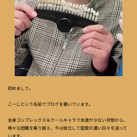
を伝えた方が、 気持ちがのって話せるから楽しいんです。 だか
ら、 大半の人は楽な方を選び、 人をコントロールしてしまいが
ちなのかなと思います。 社長さんほど、 絶対にアドバイスしな
いんですよ。 しかも、 話しをきちんと最後まで聞いてくれま
す。 共感の鐘もめちゃくちゃ鳴らしてくれる。 絶対否定しな
い。 応援してるよ！くらいの余裕あるスタンス。 「この人は理
解してくれる人なんだ」 と1回会っただけでそう思わせてくれま
す。 だから人がついていきたくなるのだろう。 自分で経験し、
学ぶのが大切ってことを分かってるからかもしれない。 最近
は、 色んな社長さんとの付き合いが多いので、 学びだらけの毎
日です。 自分の価値観を、 大きな声で伝えて動く人はいるかも
しれません。 最初はうまくいくかもしれないが、 それ以降続
くかは微妙なところ。 大切なのは、 「自分で動きたい」 と思え
るかどうかです。 僕自身も、 常に意識するようにしてます。 ま
だまだ成長過程。 そして、 「こーじなら応援したい！」 と思わ
初めまして。
れる人材になること。 そのために、 尊敬してる方の提案はす
ぐ実践することにしてます。 何のためにやったら良いか分からな
くてもです。 お誘いされたら全部に顔を出します。 なぜか？ 成
こーじという名前でブログを書いています。
功者がおすすめしてくれるから。 以上。 理由なんていりませ
ん。 理由を聞く人は応援されないと思ってます。 だって、その
言葉を信用していないから。 それに、 僕に価値あると思って
全身コンプレックス＆クールキャラで友達が少ない状態から、
提案頂いてるのに、 断る理由なんてないですよね。 それを大事
様々な困難を乗り越え、今は独立して密度の濃い日々を送って
にしてきたおかげで、 来週、社長が集まる懇親会に招待してもら
えることになりました。 また、 凄い繋がりと、学びがあって成
います。