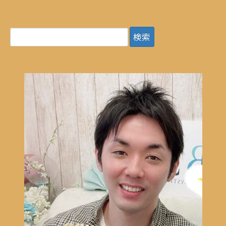
な要因だったりって結構ある気がします。 僕の場合は、 感情を
優先して動いてしまうんですが笑 それはさておき、 人の動く感
情って一瞬で、 ビジネスにも通ずるものがありますね。 今日
検
は、 「感情が動く瞬間」 について書いていこうと思います。
索:
感情が動く瞬間とは？ 感情が動く＝行動する 感情が動かない
＝不動 至ってシンプル。 違いは何か。 【その人が求めているか
どうか】 この日の僕は、感情が動き行動に移しました。 何故な
ら、 休養より楽しみが勝っていたから。 仮に、 いつでも会える
人達の飲み会だったら、 【家に帰って休みたい】 を優先してい
たかもしれません。 多分ほとんどの方は理解されてると思いま
す。 それでも、 僕も含めて出来てないことが多いように感じ
ます。 簡単なようで意外と奥が深い。 いや、かなり深いです
ね。 それは、 自分の価値観や考え方で動いた方が楽だからで
す。 考え方は人それぞれで、 全く一緒な人は1人としていない
でしょう。 それくらい、 違う価値観を受け入れるって労力がい
るんですよね。 「なんでそう思うんだろう？」 頭の中はいつ
もこの質問ばかり。 頭がパンクしそうになります。 僕も、日々
意識して理解しようとしますが、 何度聞いても受け入れられな
いこともあります。 例えば、 運動嫌いで家にずっと居たい と
か言われると、 僕には想像がつかなすぎます。 運動が1番の生
きがいで、 何より楽しみにしている僕には考えたこともない発
想なんです。 逆に、 家に居たい方にとっては、 僕の考えは到底
想像できないでしょう。 それを理解するよりは、 自分の価値観