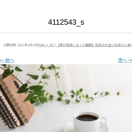
4112543_s
公開日時:
2021年3月19日
640 × 427
(
【夢が現実になった瞬間】目先のお金vs将来の人脈
)
← 前へ
次へ →