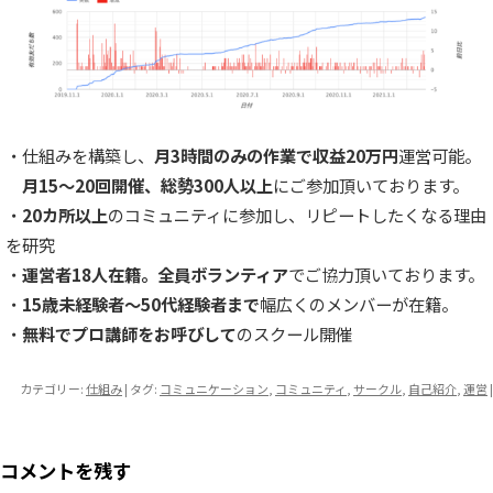
・仕組みを構築し、
月3時間のみの作業で収益20万円
運営可能。
月15〜20回開催、総勢300人以上
にご参加頂いております。
・
20カ所以上
のコミュニティに参加し、リピートしたくなる理由
を研究
・
運営者18人在籍。全員ボランティア
でご協力頂いております。
・
15歳未経験者〜50代経験者まで
幅広くのメンバーが在籍。
・
無料でプロ講師をお呼びして
のスクール開催
カテゴリー:
仕組み
| タグ:
コミュニケーション
,
コミュニティ
,
サークル
,
自己紹介
,
運営
|
コメントを残す